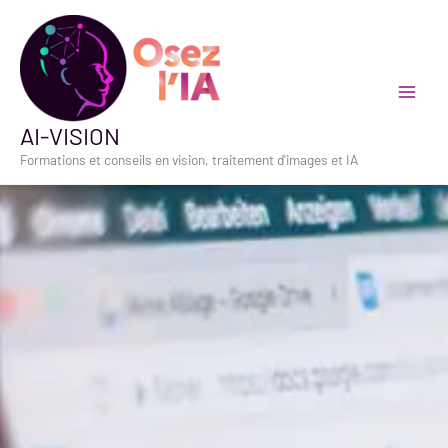
Aller
au
contenu
AI-VISION
Formations et conseils en vision, traitement d'images et IA