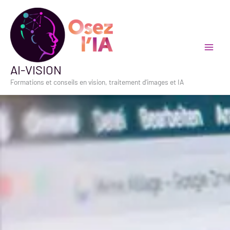
Aller
au
contenu
AI-VISION
Formations et conseils en vision, traitement d'images et IA